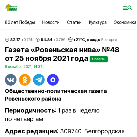
80 лет Победы
Новости
Статьи
Культура
Экономика
82.17
94.84
+
21
°С,
дождь
+0.76
$
+0.78
€
Белгород
Газета «Ровеньская нива» №48
от 25 ноября 2021 года
Новость
9 декабря 2021, 14:34
Общественно-политическая газета
Ровеньского района
Периодичность
: 1 раз в неделю
по четвергам
Адрес редакции
: 309740, Белгородская