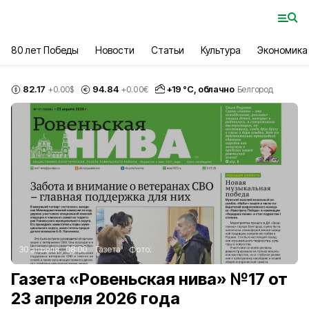
80 лет Победы
Новости
Статьи
Культура
Экономика
82.17
94.84
+
19
°С,
облачно
+0.00
$
+0.00
€
Белгород
30 апреля , 08:00
Газета
Фото:
Газета «Ровеньская нива» №17 от
23 апреля 2026 года