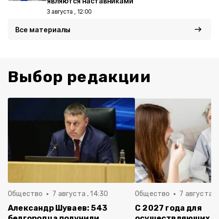
являются наставниками
3 августа , 12:00
Все материалы
Выбор редакции
Общество
7 августа , 14:30
Общество
7 августа , 
Александр Шуваев: 543
С 2027 года для
белгородца получили
осуществляющих ух