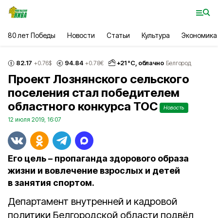
80 лет Победы
Новости
Статьи
Культура
Экономика
82.17
94.84
+
21
°С,
облачно
+0.76
$
+0.78
€
Белгород
Проект Лознянского сельского
поселения стал победителем
областного конкурса ТОС
Новость
12 июля 2019, 16:07
Его цель – пропаганда здорового образа
жизни и вовлечение взрослых и детей
в занятия спортом.
Департамент внутренней и кадровой
политики Белгородской области подвёл