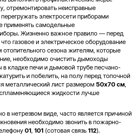
у, отремонтировать неисправные
е перегружать электросети приборами
е применять самодельные
риборы. Жизненно важное правило — перед
 что газовое и электрическое оборудование
 отопительного сезона жителям, которые
ение, необходимо очистить дымоходы
 в кладке печи и дымовой трубе песчано-
атурить и побелить, на полу перед топочной
ся металлический лист размером
50x70 см
,
воспламеняющиеся жидкости лучше
но в нетрезвом виде, часто является причиной
икновения необходимо звонить в пожарно-
телефону
01
,
101
(сотовая связь
112
).