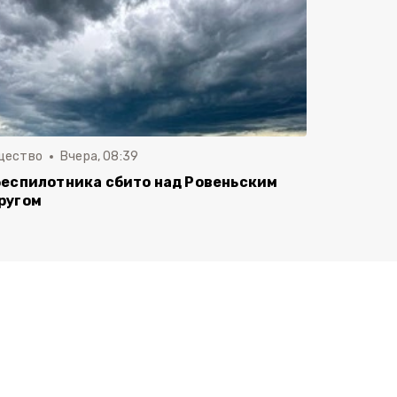
щество
Вчера, 08:39
беспилотника сбито над Ровеньским
ругом