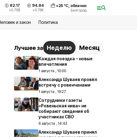
82.17
94.84
+
25
°С,
облачно
+0.76
$
+0.78
€
Белгород
Человек и закон
Политика
Неделю
Месяц
Лучшее за
Каждая поездка – новые
впечатления
1 августа , 10:00
Александр Шуваев провёл
встречу с ровенчанами
1 августа , 19:27
Сотрудники газеты
«Ровеньская нива» не
собирают сведения об
участниках СВО
6 августа , 14:43
Александр Шуваев принял