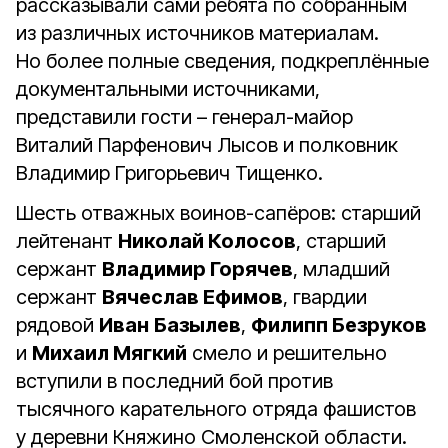
рассказывали сами ребята по собранным
из различных источников материалам.
Но более полные сведения, подкреплённые
документальными источниками,
представили гости – генерал-майор
Виталий Парфенович Лысов и полковник
Владимир Григорьевич Тищенко.
Шесть отважных воинов-сапёров: старший
лейтенант
Николай Колосов
, старший
сержант
Владимир Горячев
, младший
сержант
Вячеслав Ефимов
, гвардии
рядовой
Иван
Базылев
,
Филипп Безруков
и
Михаил Мягкий
смело и решительно
вступили в последний бой против
тысячного карательного отряда фашистов
у деревни Княжино Смоленской области.