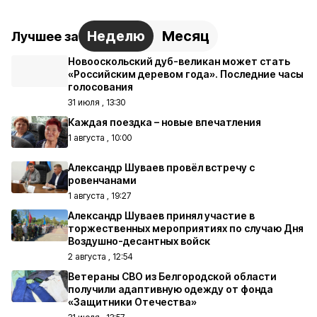
Неделю
Месяц
Лучшее за
Новооскольский дуб-великан может стать
«Российским деревом года». Последние часы
голосования
31 июля , 13:30
Каждая поездка – новые впечатления
1 августа , 10:00
Александр Шуваев провёл встречу с
ровенчанами
1 августа , 19:27
Александр Шуваев принял участие в
торжественных мероприятиях по случаю Дня
Воздушно-десантных войск
2 августа , 12:54
Ветераны СВО из Белгородской области
получили адаптивную одежду от фонда
«Защитники Отечества»