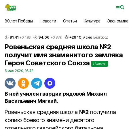
80 лет Победы
Новости
Статьи
Культура
Экономика
81.41
94.06
+
26
°С,
ясно
+0.48
$
+0.87
€
Белгород
Ровеньская средняя школа №2
получит имя знаменитого земляка
Героя Советского Союза
Новость
6 мая 2020, 16:42
В ней учился гвардии рядовой Михаил
Васильевич Мягкий.
Ровеньская средняя школа
№2
получила
копию боевого знамени десятого
отдельного гвардейского батальона