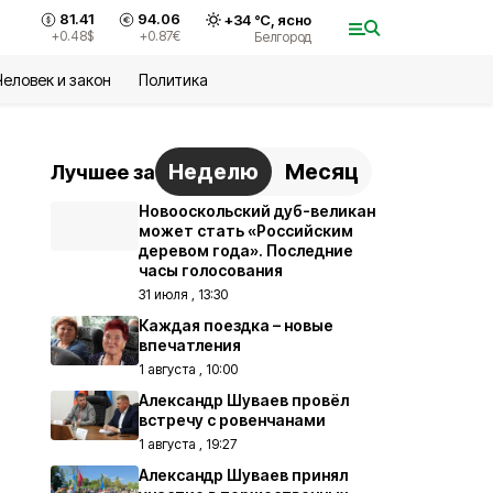
81.41
94.06
+
34
°С,
ясно
+0.48
$
+0.87
€
Белгород
Человек и закон
Политика
Неделю
Месяц
Лучшее за
Новооскольский дуб-великан
может стать «Российским
деревом года». Последние
часы голосования
31 июля , 13:30
Каждая поездка – новые
впечатления
1 августа , 10:00
Александр Шуваев провёл
встречу с ровенчанами
1 августа , 19:27
Александр Шуваев принял