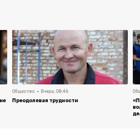
Общество
Вчера, 08:46
Об
 не
Преодолевая трудности
«П
во
де