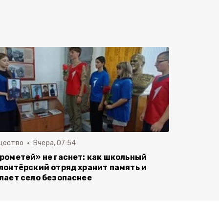
щество
Вчера, 07:54
рометей» не гаснет: как школьный
лонтёрский отряд хранит память и
лает село безопаснее