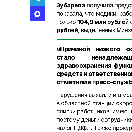
Зубарева
получила предст
показала, что медики, ра
только
104,9 млн рублей
рублей
, выделенных Минз
«Причиной низкого 
стало ненадлежа
здравоохранения функ
средств и ответственно
отметили в пресс-служб
Нарушения выявили и в мед
в областной станции скор
списки работников, имеющ
поэтому деньги сотрудник
налог НДФЛ. Также прокур