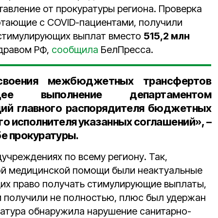
авление от прокуратуры региона. Проверка
ботающие с COVID-пациентами, получили
стимулирующих выплат вместо
515,2 млн
дравом РФ,
сообщила
БелПресса.
освоения межбюджетных трансфертов
щее выполнение департаментом
ций главного распорядителя бюджетных
го исполнителя указанных соглашений», –
е прокуратуры.
учреждениях по всему региону. Так,
ой медицинской помощи были неактуальные
их право получать стимулирующие выплаты,
и получили не полностью, плюс был удержан
атура обнаружила нарушение санитарно-