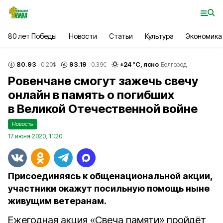
80 лет Победы
Новости
Статьи
Культура
Экономика
80.93
93.19
+
24
°С,
ясно
-0.20
$
-0.39
€
Белгород
Ровенчане смогут зажечь свечу
онлайн в память о погибших
в Великой Отечественной войне
Новость
17 июня 2020, 11:20
Присоединяясь к общенациональной акции,
участники окажут посильную помощь ныне
живущим ветеранам.
Ежегодная акция «Свеча памяти» пройдёт