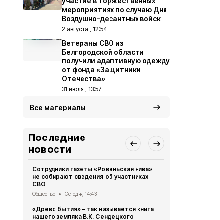
участие в торжественных
мероприятиях по случаю Дня
Воздушно-десантных войск
2 августа , 12:54
Ветераны СВО из
Белгородской области
получили адаптивную одежду
от фонда «Защитники
Отечества»
31 июля , 13:57
Все материалы
Последние
новости
Сотрудники газеты «Ровеньская нива»
Жители Бел
не собирают сведения об участниках
более 475 т
СВО
МФЦ
Общество
Сегодня, 14:43
Общество
Вч
«Древо бытия» – так называется книга
28 парней 
нашего земляка В.К. Сендецкого
участие в 