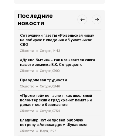
Последние
новости
Сотрудники газеты «Ровеньская нива»
Жители Бел
не собирают сведения об участниках
более 475 т
СВО
МФЦ
Общество
Сегодня, 14:43
Общество
Вч
«Древо бытия» – так называется книга
28 парней 
нашего земляка В.К. Сендецкого
участие в 
«Армата»
Общество
Сегодня, 09:00
Общество
Вч
Преодолевая трудности
Сотрудники
Общество
Сегодня, 08:46
правилах р
летом
«Прометей» не гаснет: как школьный
волонтёрский отряд хранит память и
Общество
Вч
делает село безопаснее
2 беспилот
Общество
Сегодня, 07:54
округом
Владимир Путин провёл рабочую
Общество
Вч
встречу с Александром Шуваевым
Татьяна Ки
Общество
Вчера, 18:23
отключении