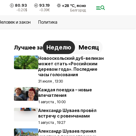
80.93
93.19
+
28
°С,
ясно
-0.20
$
-0.39
€
Белгород
Человек и закон
Политика
Неделю
Месяц
Лучшее за
Новооскольский дуб-великан
может стать «Российским
деревом года». Последние
часы голосования
31 июля , 13:30
Каждая поездка – новые
впечатления
1 августа , 10:00
Александр Шуваев провёл
встречу с ровенчанами
1 августа , 19:27
Александр Шуваев принял