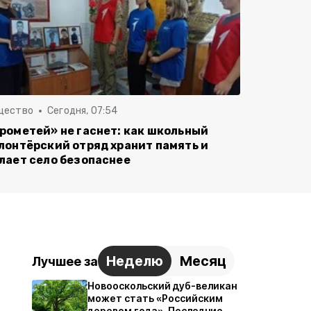
щество
Сегодня, 07:54
рометей» не гаснет: как школьный
лонтёрский отряд хранит память и
лает село безопаснее
Неделю
Месяц
Лучшее за
Новооскольский дуб-великан
может стать «Российским
деревом года». Последние