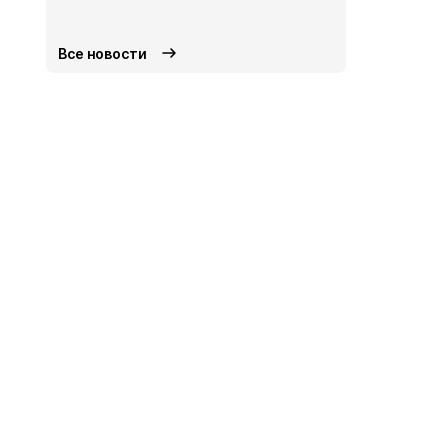
Общество
Вч
Все новости