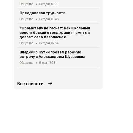
«Армата»
Общество
Сегодня, 09:00
Общество
Вч
Преодолевая трудности
Сотрудники
Общество
Сегодня, 08:46
правилах р
летом
«Прометей» не гаснет: как школьный
волонтёрский отряд хранит память и
Общество
Вч
делает село безопаснее
2 беспилот
Общество
Сегодня, 07:54
округом
Владимир Путин провёл рабочую
Общество
Вч
встречу с Александром Шуваевым
Татьяна Ки
Общество
Вчера, 18:23
отключении
Общество
Вч
Все новости