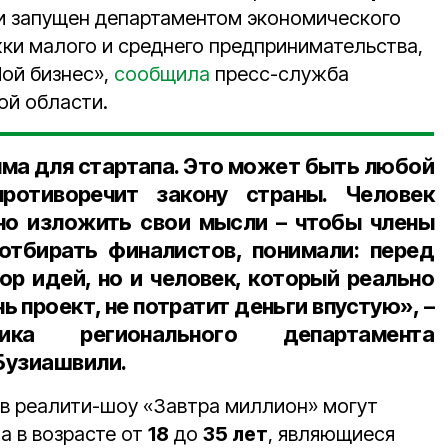
 и запущен департаментом экономического
ки малого и среднего предпринимательства,
Мой бизнес»,
сообщила
пресс-служба
ой области.
мма для стартапа. Это может быть любой
ротиворечит закону страны. Человек
но изложить свои мысли – чтобы члены
отбирать финалистов, понимали: перед
ор идей, но и человек, который реально
 проект, не потратит деньги впустую», –
ьника регионального департамента
Бузиашвили
.
 в реалити-шоу «Завтра миллион» могут
а в возрасте от
18
до
35 лет
, являющиеся