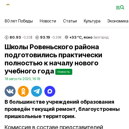
80 лет Победы
Новости
Статьи
Культура
Экономика
80.93
93.19
+
33
°С,
ясно
-0.20
$
-0.39
€
Белгород
Школы Ровеньского района
подготовились практически
полностью к началу нового
учебного года
Новость
18 августа 2020, 16:18
В большинстве учреждений образования
проведён текущий ремонт, благоустроены
пришкольные территории.
Комиссия в составе представителей