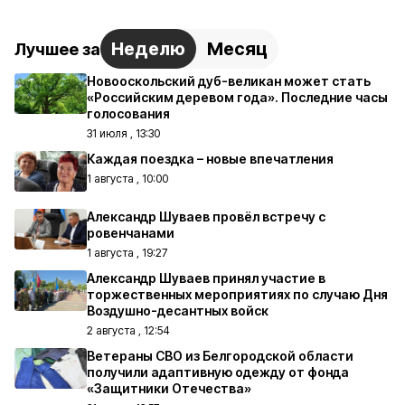
Неделю
Месяц
Лучшее за
Новооскольский дуб-великан может стать
«Российским деревом года». Последние часы
голосования
31 июля , 13:30
Каждая поездка – новые впечатления
1 августа , 10:00
Александр Шуваев провёл встречу с
ровенчанами
1 августа , 19:27
Александр Шуваев принял участие в
торжественных мероприятиях по случаю Дня
Воздушно-десантных войск
2 августа , 12:54
Ветераны СВО из Белгородской области
получили адаптивную одежду от фонда
«Защитники Отечества»