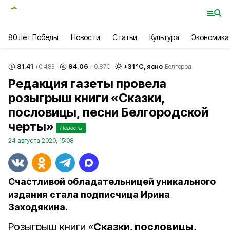
80 лет Победы
Новости
Статьи
Культура
Экономика
81.41
94.06
+
31
°С,
ясно
+0.48
$
+0.87
€
Белгород
Редакция газеты провела
розыгрыш книги «Сказки,
пословицы, песни Белгородской
черты»
Новость
24 августа 2020, 15:08
Счастливой обладательницей уникального
издания стала подписчица Ирина
Заходякина.
Розыгрыш книги «
Сказки, пословицы,