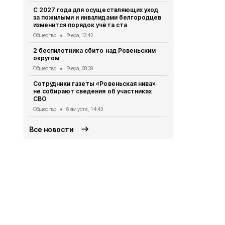
«Прометей»
С 2027 года для осуществляющих уход
волонтёрск
за пожилыми и инвалидами белгородцев
делает сел
изменится порядок учёта ста
Общество
6 
Общество
Вчера, 13:42
Владимир П
2 беспилотника сбито над Ровеньским
встречу с 
округом
Общество
5 
Общество
Вчера, 08:39
Жители Бел
Сотрудники газеты «Ровеньская нива»
более 475 т
не собирают сведения об участниках
МФЦ
СВО
Общество
5 
Общество
6 августа , 14:43
Все новости