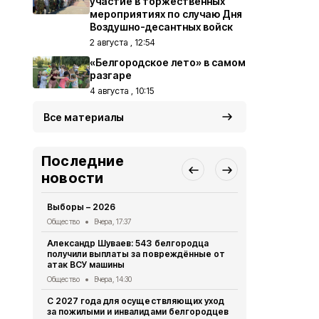
участие в торжественных
мероприятиях по случаю Дня
Воздушно-десантных войск
2 августа , 12:54
«Белгородское лето» в самом
разгаре
4 августа , 10:15
Все материалы
Последние
новости
Выборы – 2026
«Древо быти
нашего земл
Общество
Вчера, 17:37
Общество
6 
Александр Шуваев: 543 белгородца
получили выплаты за повреждённые от
Преодолева
атак ВСУ машины
Общество
6 
Общество
Вчера, 14:30
«Прометей»
С 2027 года для осуществляющих уход
волонтёрск
за пожилыми и инвалидами белгородцев
делает сел