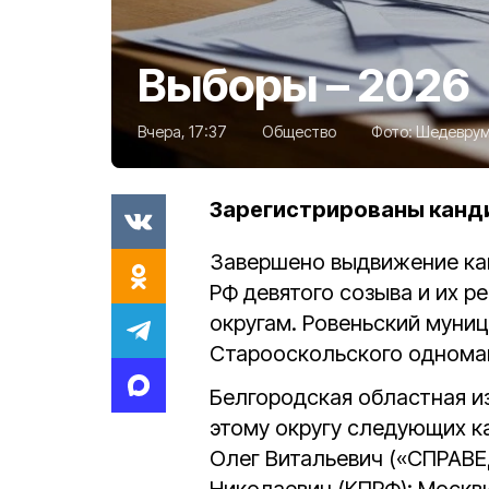
Выборы – 2026
Вчера, 17:37
Общество
Фото:
Шедевру
Зарегистрированы канди
Завершено выдвижение ка
РФ девятого созыва и их 
округам. Ровеньский муниц
Старооскольского одноман
Белгородская областная и
этому округу следующих к
Олег Витальевич («СПРАВ
Николаевич (КПРФ); Москв