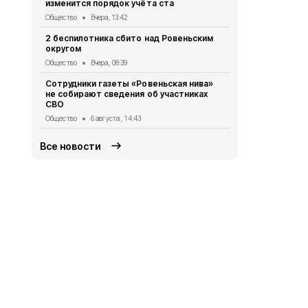
изменится порядок учёта ста
Общество
6 
Общество
Вчера, 13:42
Владимир П
2 беспилотника сбито над Ровеньским
встречу с 
округом
Общество
5 
Общество
Вчера, 08:39
Жители Бел
Сотрудники газеты «Ровеньская нива»
более 475 т
не собирают сведения об участниках
МФЦ
СВО
Общество
5 
Общество
6 августа , 14:43
Все новости