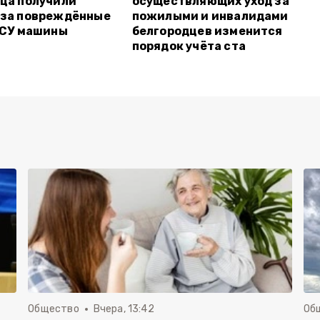
ца получили
осуществляющих уход за
 за повреждённые
пожилыми и инвалидами
ВСУ машины
белгородцев изменится
порядок учёта ста
Общество
Вчера, 13:42
Об