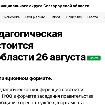
униципального округа Белгородской области
Экономика
Официально
Спорт
Общество
Газета
дагогическая
стоится
бласти 26 августа
Новость
станционном формате.
едагогическая конференция состоится
в
11:00
в формате заседания правительства
общили в пресс-службе департамента