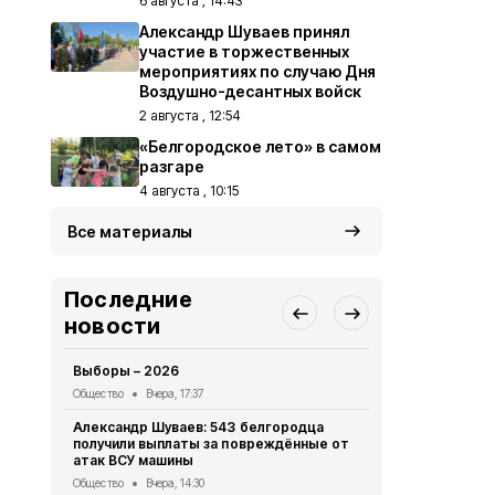
6 августа , 14:43
Александр Шуваев принял
участие в торжественных
мероприятиях по случаю Дня
Воздушно-десантных войск
2 августа , 12:54
«Белгородское лето» в самом
разгаре
4 августа , 10:15
Все материалы
Последние
новости
Выборы – 2026
«Древо быти
нашего земл
Общество
Вчера, 17:37
Общество
6 
Александр Шуваев: 543 белгородца
получили выплаты за повреждённые от
Преодолева
атак ВСУ машины
Общество
6 
Общество
Вчера, 14:30