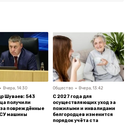
Вчера, 14:30
Общество
Вчера, 13:42
р Шуваев: 543
С 2027 года для
ца получили
осуществляющих уход за
 за повреждённые
пожилыми и инвалидами
ВСУ машины
белгородцев изменится
порядок учёта ста