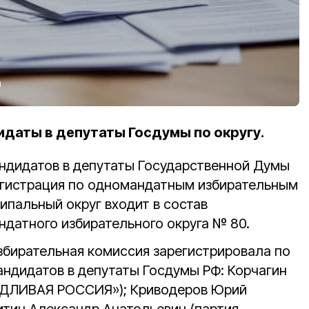
м
даты в депутаты Госдумы по округу.
ндидатов в депутаты Государственной Думы
регистрация по одномандатным избирательным
ипальный округ входит в состав
датного избирательного округа № 80.
збирательная комиссия зарегистрировала по
андидатов в депутаты Госдумы РФ: Корчагин
ЕДЛИВАЯ РОССИЯ»); Криводеров Юрий
итин Александр Анатольевич (партия