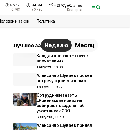
82.17
94.84
+
21
°С,
облачно
+0.76
$
+0.78
€
Белгород
Человек и закон
Политика
Неделю
Месяц
Лучшее за
Каждая поездка – новые
впечатления
1 августа , 10:00
Александр Шуваев провёл
встречу с ровенчанами
1 августа , 19:27
Сотрудники газеты
«Ровеньская нива» не
собирают сведения об
участниках СВО
6 августа , 14:43
Александр Шуваев принял