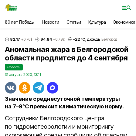
80 лет Победы
Новости
Статьи
Культура
Экономика
82.17
94.84
+
22
°С,
дождь
+0.76
$
+0.78
€
Белгород
Аномальная жара в Белгородской
области продлится до 4 сентября
Новость
31 августа 2020, 13:11
Значение среднесуточной температуры
на 7–9°С превысит климатическую норму.
Сотрудники Белгородского центра
по гидрометеорологии и мониторингу
окружающей среды сообщили об опасном