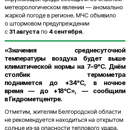
метеорологическом явлении — аномально
жаркой погоде в регионе. МЧС объявило
о штормовом предупреждении
с
31 августа
по
4 сентября
.
«Значения среднесуточной
температуры воздуха будет выше
климатической нормы на
7–9°С
. Днём
столбик термометра
поднимется до
+34°С,
в ночное
время — до
+18°С
», — сообщили
в Гидрометцентре.
Отметим, жителям Белгородской области
не рекомендуется находиться на открытом
солнце из‑за опасности теплового удара.