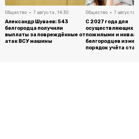
Общество
7 августа , 14:30
Общество
7 августа , 
Александр Шуваев: 543
С 2027 года для
белгородца получили
осуществляющих ух
выплаты за повреждённые от
пожилыми и инвал
атак ВСУ машины
белгородцев измен
порядок учёта ста