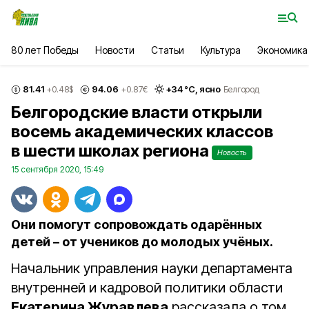
80 лет Победы
Новости
Статьи
Культура
Экономика
81.41
94.06
+
34
°С,
ясно
+0.48
$
+0.87
€
Белгород
Белгородские власти открыли
восемь академических классов
в шести школах региона
Новость
15 сентября 2020, 15:49
Они помогут сопровождать одарённых
детей – от учеников до молодых учёных.
Начальник управления науки департамента
внутренней и кадровой политики области
Екатерина Журавлева
рассказала о том,