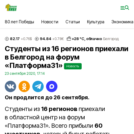
80 лет Победы
Новости
Статьи
Культура
Экономика
82.17
94.84
+
28
°С,
облачно
+0.76
$
+0.78
€
Белгород
Студенты из 16 регионов приехали
в Белгород на форум
«Платформа31»
Новость
23 сентября 2020, 17:14
Он продлится до 26 сентября.
Студенты из
16 регионов
приехали
в областной центр на форум
«Платформа31». Всего прибыли
60