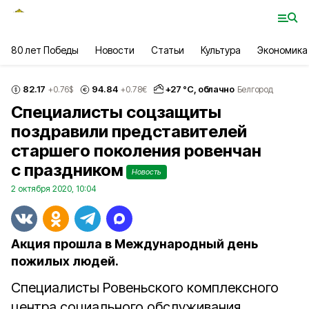
80 лет Победы
Новости
Статьи
Культура
Экономика
82.17
94.84
+
27
°С,
облачно
+0.76
$
+0.78
€
Белгород
Специалисты соцзащиты
поздравили представителей
старшего поколения ровенчан
с праздником
Новость
2 октября 2020, 10:04
Акция прошла в Международный день
пожилых людей.
Специалисты Ровеньского комплексного
центра социального обслуживания