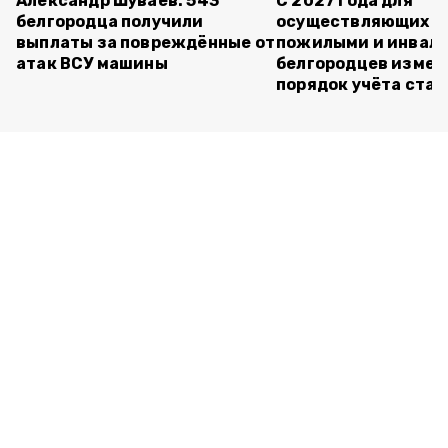
Александр Шуваев: 543
С 2027 года для
белгородца получили
осуществляющих ух
выплаты за повреждённые от
пожилыми и инвал
атак ВСУ машины
белгородцев измен
порядок учёта ста