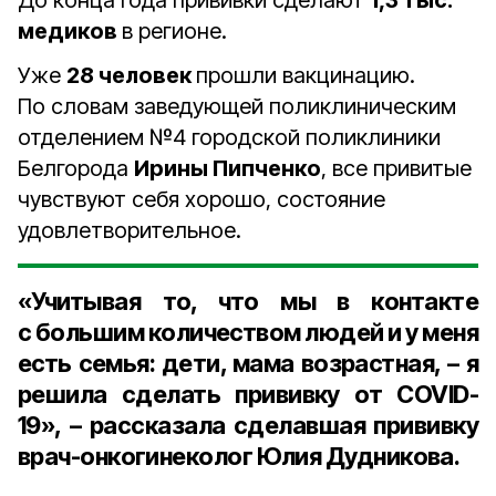
До конца года прививки сделают
1,3 тыс.
медиков
в регионе.
Уже
28 человек
прошли вакцинацию.
По словам заведующей поликлиническим
отделением №4 городской поликлиники
Белгорода
Ирины Пипченко
, все привитые
чувствуют себя хорошо, состояние
удовлетворительное.
«Учитывая то, что мы в контакте
с большим количеством людей и у меня
есть семья: дети, мама возрастная, – я
решила сделать прививку от COVID-
19», – рассказала сделавшая прививку
врач-онкогинеколог Юлия Дудникова
.