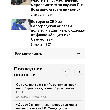
участие в торжественных
мероприятиях по случаю Дня
Воздушно-десантных войск
2 августа , 12:54
Ветераны СВО из
Белгородской области
получили адаптивную одежду
от фонда «Защитники
Отечества»
31 июля , 13:57
Все материалы
Последние
новости
Сотрудники газеты «Ровеньская нива»
Жители Бел
не собирают сведения об участниках
более 475 т
СВО
МФЦ
Общество
Вчера, 14:43
Общество
5 
«Древо бытия» – так называется книга
28 парней 
нашего земляка В.К. Сендецкого
участие в 