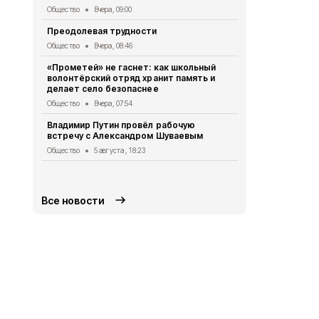
«Армата»
Общество
Вчера, 09:00
Общество
5 
Преодолевая трудности
Сотрудники
Общество
Вчера, 08:46
правилах р
летом
«Прометей» не гаснет: как школьный
волонтёрский отряд хранит память и
Общество
5 
делает село безопаснее
2 беспилот
Общество
Вчера, 07:54
округом
Владимир Путин провёл рабочую
Общество
5 
встречу с Александром Шуваевым
Татьяна Ки
Общество
5 августа , 18:23
отключении
Общество
5 
Все новости