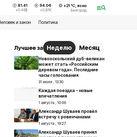
81.41
94.06
+
21
°С,
ясно
+0.48
$
+0.87
€
Белгород
Человек и закон
Политика
Неделю
Месяц
Лучшее за
Новооскольский дуб-великан
может стать «Российским
деревом года». Последние
часы голосования
31 июля , 13:30
Каждая поездка – новые
впечатления
1 августа , 10:00
Александр Шуваев провёл
встречу с ровенчанами
1 августа , 19:27
Александр Шуваев принял