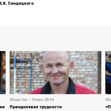
В.К. Сендецкого
Общество
Вчера, 08:46
Об
 не
Преодолевая трудности
«П