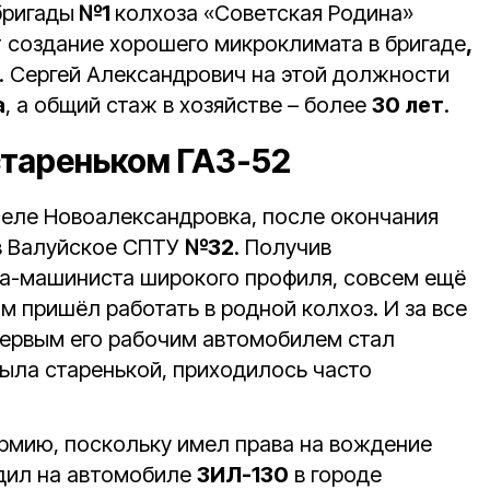
бригады
№1
колхоза «Советская Родина»
 создание хорошего микроклимата в бригаде
,
о. Сергей Александрович на этой должности
а
, а общий стаж в хозяйстве – более
30 лет
.
стареньком ГАЗ-52
селе Новоалександровка, после окончания
в Валуйское СПТУ
№32
. Получив
а-машиниста широкого профиля, совсем ещё
м пришёл работать в родной колхоз. И за все
 Первым его рабочим автомобилем стал
была старенькой, приходилось часто
армию, поскольку имел права на вождение
дил на автомобиле
ЗИЛ-130
в городе