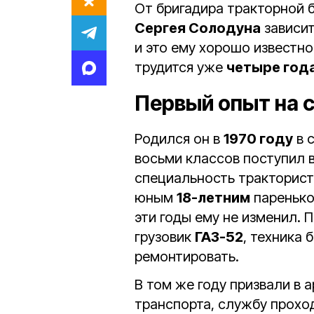
От бригадира тракторной 
Сергея Солодуна
зависит
и это ему хорошо известн
трудится уже
четыре год
Первый опыт на 
Родился он в
1970 году
в 
восьми классов поступил 
специальность тракторист
юным
18-летним
паренько
эти годы ему не изменил.
грузовик
ГАЗ-52
, техника 
ремонтировать.
В том же году призвали в 
транспорта, службу прохо