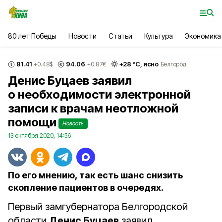
80 лет Победы
Новости
Статьи
Культура
Экономика
81.41
94.06
+
28
°С,
ясно
+0.48
$
+0.87
€
Белгород
Денис Буцаев заявил
о необходимости электронной
записи к врачам неотложной
помощи
Новость
13 октября 2020, 14:56
По его мнению, так есть шанс снизить
скопление пациентов в очередях.
Первый замгубернатора Белгородской
области
Денис Буцаев
заявил