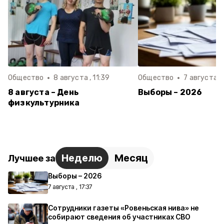
Общество
8 августа , 11:39
Общество
7 августа , 
8 августа – День
Выборы – 2026
физкультурника
Неделю
Месяц
Лучшее за
Выборы – 2026
7 августа , 17:37
Сотрудники газеты «Ровеньская нива» не
собирают сведения об участниках СВО