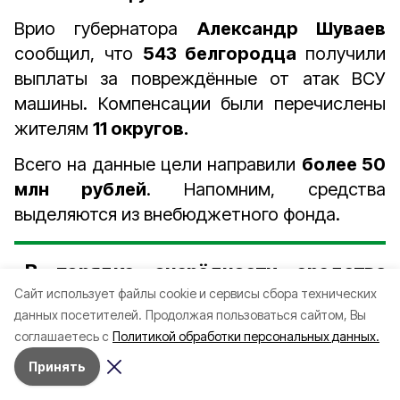
Врио губернатора
Александр Шуваев
сообщил, что
543 белгородца
получили
выплаты за повреждённые от атак ВСУ
машины. Компенсации были перечислены
жителям
11 округов.
Всего на данные цели направили
более 50
млн рублей
. Напомним, средства
выделяются из внебюджетного фонда.
«В порядке очерёдности средства
доведём до всех автовладельцев, кто
Cайт использует файлы cookie и сервисы сбора технических
данных посетителей.
Продолжая пользоваться сайтом, Вы
еще ожидает компенсации. Контроль
соглашаетесь с
Политикой обработки персональных данных.
за выплатами – еженедельный», –
Принять
подчеркнул руководитель субъекта.