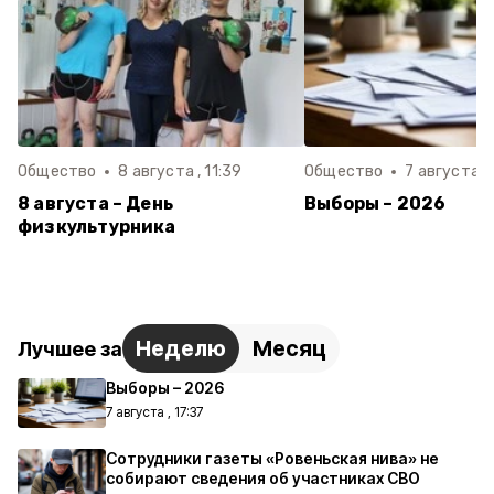
Общество
8 августа , 11:39
Общество
7 августа , 
8 августа – День
Выборы – 2026
физкультурника
Неделю
Месяц
Лучшее за
Выборы – 2026
7 августа , 17:37
Сотрудники газеты «Ровеньская нива» не
собирают сведения об участниках СВО