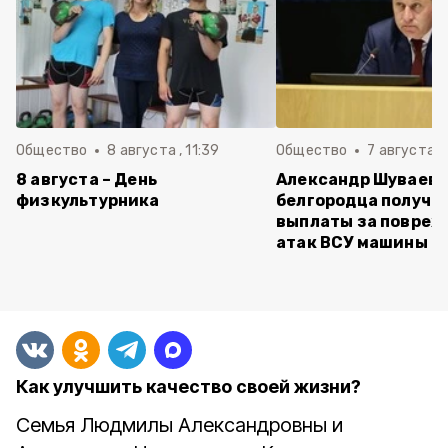
Общество
8 августа , 11:39
Общество
7 августа , 
8 августа – День
Александр Шуваев:
физкультурника
белгородца получи
выплаты за повреж
атак ВСУ машины
Как улучшить качество своей жизни?
Семья Людмилы Александровны и