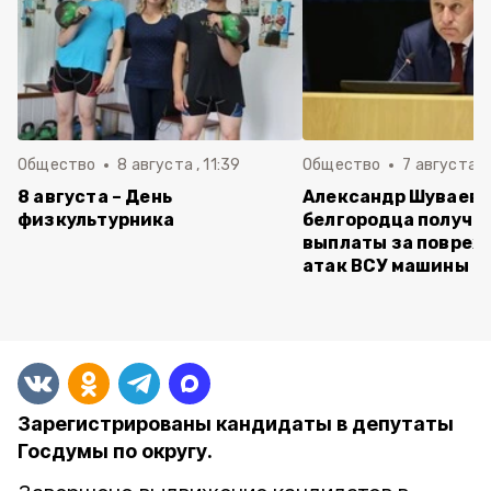
Общество
8 августа , 11:39
Общество
7 августа , 
8 августа – День
Александр Шуваев:
физкультурника
белгородца получи
выплаты за повреж
атак ВСУ машины
Зарегистрированы кандидаты в депутаты
Госдумы по округу.