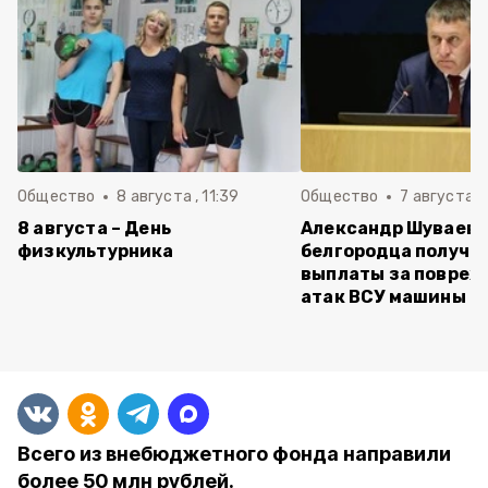
Общество
8 августа , 11:39
Общество
7 августа , 
8 августа – День
Александр Шуваев:
физкультурника
белгородца получи
выплаты за повреж
атак ВСУ машины
Всего из внебюджетного фонда направили
более 50 млн рублей.