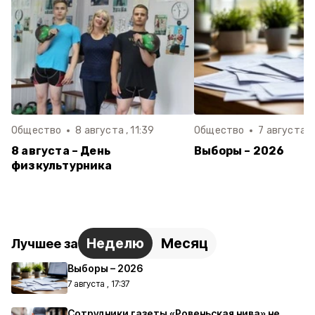
Общество
8 августа , 11:39
Общество
7 августа , 
8 августа – День
Выборы – 2026
физкультурника
Неделю
Месяц
Лучшее за
Выборы – 2026
7 августа , 17:37
Сотрудники газеты «Ровеньская нива» не