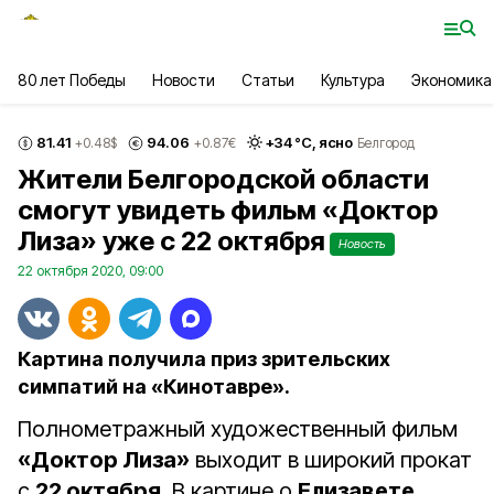
80 лет Победы
Новости
Статьи
Культура
Экономика
81.41
94.06
+
34
°С,
ясно
+0.48
$
+0.87
€
Белгород
Жители Белгородской области
смогут увидеть фильм «Доктор
Лиза» уже с 22 октября
Новость
22 октября 2020, 09:00
Картина получила приз зрительских
симпатий на «Кинотавре».
Полнометражный художественный фильм
«Доктор Лиза»
выходит в широкий прокат
с
22 октября
. В картине о
Елизавете