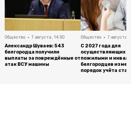
Общество
7 августа , 14:30
Общество
7 августа , 
Александр Шуваев: 543
С 2027 года для
белгородца получили
осуществляющих ух
выплаты за повреждённые от
пожилыми и инвал
атак ВСУ машины
белгородцев измен
порядок учёта ста