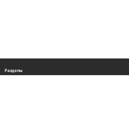
Разделы
80 лет Победы
Новости
Статьи
Культура
Экономика
Официально
Спорт