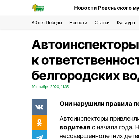
Новости Ровеньского му
80 лет Победы
Новости
Статьи
Культура
Автоинспекторы
к ответственнос
белгородских в
10 ноября 2020, 11:35
Они нарушили правила п
Автоинспекторы привлекли
водителя
с начала года.
несовершеннолетних дете