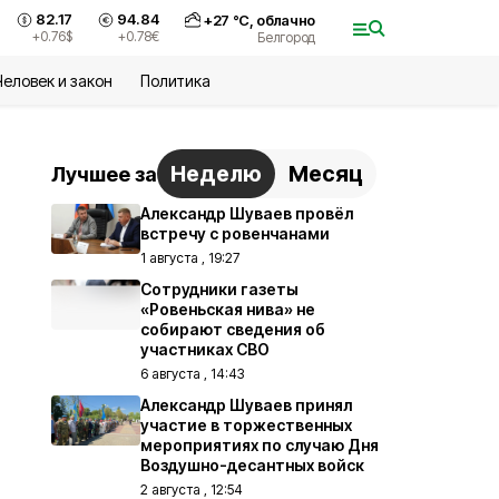
82.17
94.84
+
27
°С,
облачно
+0.76
$
+0.78
€
Белгород
Человек и закон
Политика
Неделю
Месяц
Лучшее за
Александр Шуваев провёл
встречу с ровенчанами
1 августа , 19:27
Сотрудники газеты
«Ровеньская нива» не
собирают сведения об
участниках СВО
6 августа , 14:43
Александр Шуваев принял
участие в торжественных
мероприятиях по случаю Дня
Воздушно-десантных войск
2 августа , 12:54