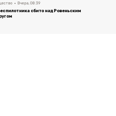
щество
Вчера, 08:39
беспилотника сбито над Ровеньским
ругом