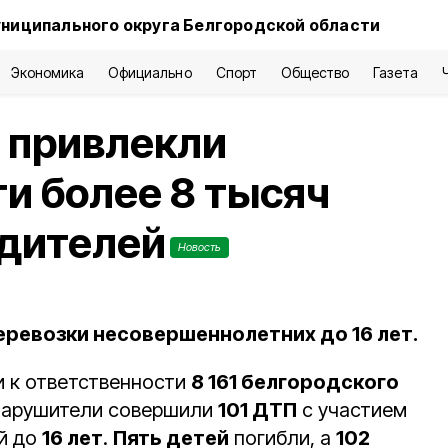
ниципального округа Белгородской области
Экономика
Официально
Спорт
Общество
Газета
 привлекли
ти более 8 тысяч
одителей
Новость
еревозки несовершеннолетних до 16 лет.
 к ответственности
8 161 белгородского
 Нарушители совершили
101 ДТП
с участием
й до
16 лет
.
Пять детей
погибли, а
102