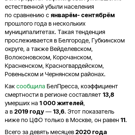
естественной убыли населения
по сравнению с
январём- сентябрём
прошлого года в нескольких
муниципалитетах. Такая тенденция
прослеживается в Белгороде, Губкинском
округе, а также Вейделевском,
Волоконовском, Корочанском,
Красненском, Красногвардейском,
Ровеньском и Чернянском районах.
Как
сообщила
БелПресса, коэффициент
смертности в регионе составляет
13,8
умерших на
1 000 жителей
,
а в
2019 году
—
13,6
. Этот показатель
ниже по ЦФО только в Москве, он равен
11
.
Всего за девять месяцев
2020 года