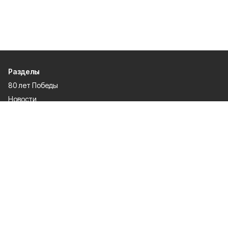
Разделы
80 лет Победы
Новости
Статьи
Культура
Экономика
Официально
Спорт
Общество
Газета
Политика
Человек и закон