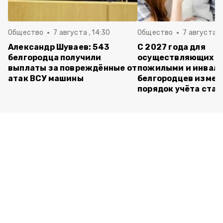
Общество
7 августа , 14:30
Общество
7 августа , 
Александр Шуваев: 543
С 2027 года для
белгородца получили
осуществляющих ух
выплаты за повреждённые от
пожилыми и инвал
атак ВСУ машины
белгородцев измен
порядок учёта ста