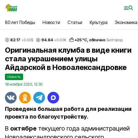
80 лет Победы
Новости
Статьи
Культура
Экономика
82.17
94.84
+
25
°С,
облачно
+0.00
$
+0.00
€
Белгород
Оригинальная клумба в виде книги
стала украшением улицы
Айдарской в Новоалександровке
Новость
18 ноября 2020, 12:30
Проведена большая работа для реализации
проекта по благоустройству.
В
октябре
текущего года администрацией
Новоалександровского сельского