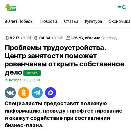
80 лет Победы
Новости
Статьи
Культура
Экономика
82.17
94.84
+
26
°С,
облачно
+0.00
$
+0.00
€
Белгород
Проблемы трудоустройства.
Центр занятости поможет
ровенчанам открыть собственное
дело
Новость
19 ноября 2020, 15:18
Специалисты предоставят полезную
информацию, проведут профтестирование
и окажут содействие при составлении
бизнес-плана.