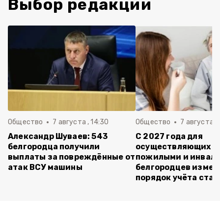
Выбор редакции
Общество
7 августа , 14:30
Общество
7 августа , 
Александр Шуваев: 543
С 2027 года для
белгородца получили
осуществляющих ух
выплаты за повреждённые от
пожилыми и инвал
атак ВСУ машины
белгородцев измен
порядок учёта ста