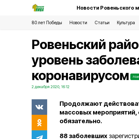
Новости Ровеньского м
80 лет Победы
Новости
Статьи
Культура
Ровеньский райо
уровень заболев
коронавирусом
Нов
2 декабря 2020, 16:12
Продолжают действоват
массовых мероприятий,
обязательно.
88 заболевших
зарегистр