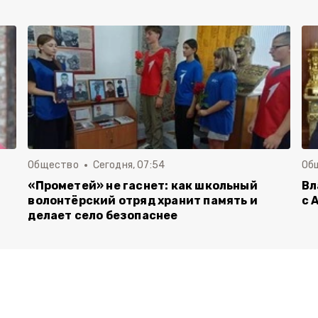
Общество
Сегодня, 07:54
Об
«Прометей» не гаснет: как школьный
Вл
волонтёрский отряд хранит память и
с 
делает село безопаснее