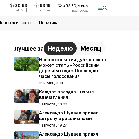
80.93
93.19
+
33
°С,
ясно
-0.20
$
-0.39
€
Белгород
Человек и закон
Политика
Неделю
Месяц
Лучшее за
Новооскольский дуб-великан
может стать «Российским
деревом года». Последние
часы голосования
31 июля , 13:30
Каждая поездка – новые
впечатления
1 августа , 10:00
Александр Шуваев провёл
встречу с ровенчанами
1 августа , 19:27
Александр Шуваев принял