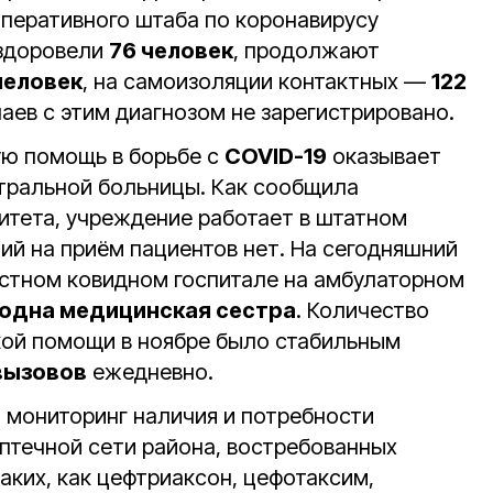
оперативного штаба по коронавирусу
ыздоровели
76 человек
, продолжают
человек
, на самоизоляции контактных —
122
чаев с этим диагнозом не зарегистрировано.
ю помощь в борьбе с
COVID-19
оказывает
тральной больницы. Как сообщила
тета, учреждение работает в штатном
ий на приём пациентов нет. На сегодняшний
астном ковидном госпитале на амбулаторном
одна медицинская сестра
. Количество
кой помощи в ноябре было стабильным
вызовов
ежедневно.
мониторинг наличия и потребности
аптечной сети района, востребованных
аких, как цефтриаксон, цефотаксим,