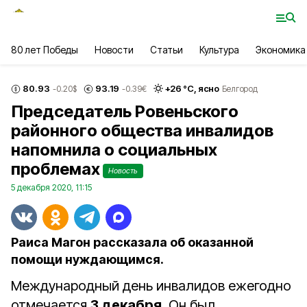
80 лет Победы
Новости
Статьи
Культура
Экономика
80.93
93.19
+
26
°С,
ясно
-0.20
$
-0.39
€
Белгород
Председатель Ровеньского
районного общества инвалидов
напомнила о социальных
проблемах
Новость
5 декабря 2020, 11:15
Раиса Магон рассказала об оказанной
помощи нуждающимся.
Международный день инвалидов ежегодно
отмечается
3 декабря
. Он был