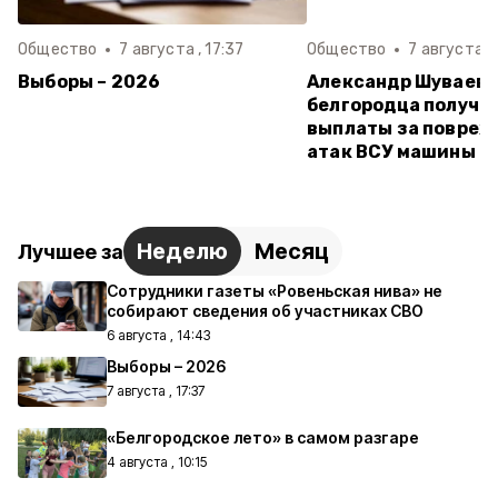
Общество
7 августа , 17:37
Общество
7 августа , 
Выборы – 2026
Александр Шуваев:
белгородца получи
выплаты за повреж
атак ВСУ машины
Неделю
Месяц
Лучшее за
Сотрудники газеты «Ровеньская нива» не
собирают сведения об участниках СВО
6 августа , 14:43
Выборы – 2026
7 августа , 17:37
«Белгородское лето» в самом разгаре
4 августа , 10:15