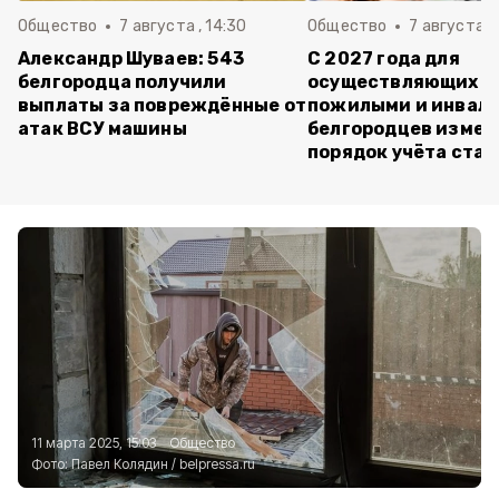
Общество
7 августа , 14:30
Общество
7 августа , 
Александр Шуваев: 543
С 2027 года для
белгородца получили
осуществляющих ух
выплаты за повреждённые от
пожилыми и инвал
атак ВСУ машины
белгородцев измен
порядок учёта ста
11 марта 2025, 15:03
Общество
Фото:
Павел Колядин
/
belpressa.ru