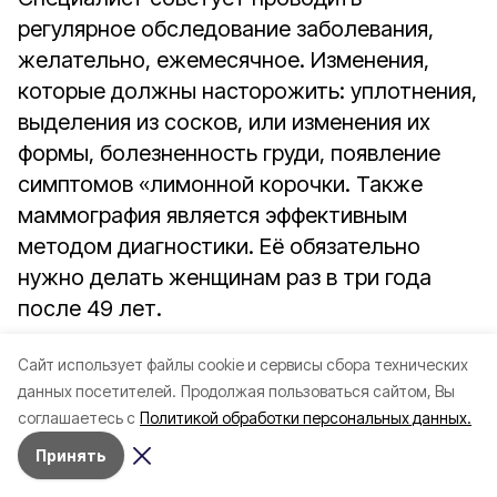
регулярное обследование заболевания,
желательно, ежемесячное. Изменения,
которые должны насторожить: уплотнения,
выделения из сосков, или изменения их
формы, болезненность груди, появление
симптомов «лимонной корочки. Также
маммография является эффективным
методом диагностики. Её обязательно
нужно делать женщинам раз в три года
после 49 лет.
Универсальный метод профилактики, по
Cайт использует файлы cookie и сервисы сбора технических
словам Парфёновой – это кормление
данных посетителей.
Продолжая пользоваться сайтом, Вы
грудью своих детей, правильное питание и
соглашаетесь с
Политикой обработки персональных данных.
регулярная ходьба. Также собеседница
Принять
рекомендует не злоупотреблять вредными