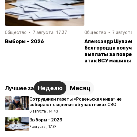
Общество
7 августа , 17:37
Общество
7 августа , 
Выборы – 2026
Александр Шуваев:
белгородца получи
выплаты за повреж
атак ВСУ машины
Неделю
Месяц
Лучшее за
Сотрудники газеты «Ровеньская нива» не
собирают сведения об участниках СВО
6 августа , 14:43
Выборы – 2026
7 августа , 17:37