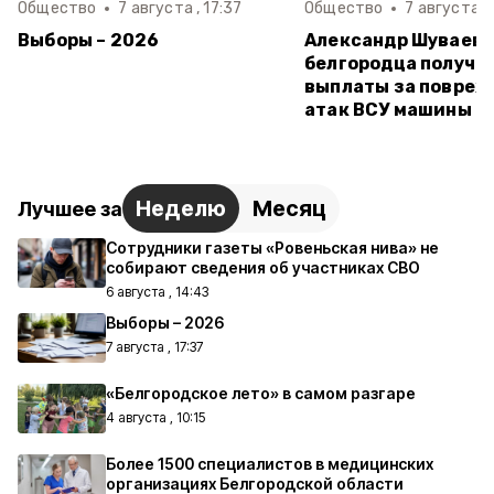
Общество
7 августа , 17:37
Общество
7 августа , 
Выборы – 2026
Александр Шуваев:
белгородца получи
выплаты за повреж
атак ВСУ машины
Неделю
Месяц
Лучшее за
Сотрудники газеты «Ровеньская нива» не
собирают сведения об участниках СВО
6 августа , 14:43
Выборы – 2026
7 августа , 17:37
«Белгородское лето» в самом разгаре
4 августа , 10:15
Более 1500 специалистов в медицинских
организациях Белгородской области