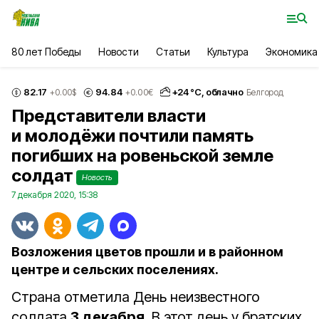
80 лет Победы
Новости
Статьи
Культура
Экономика
82.17
94.84
+
24
°С,
облачно
+0.00
$
+0.00
€
Белгород
Представители власти
и молодёжи почтили память
погибших на ровеньской земле
солдат
Новость
7 декабря 2020, 15:38
Возложения цветов прошли и в районном
центре и сельских поселениях.
Страна отметила День неизвестного
солдата
3 декабря
. В этот день у братских