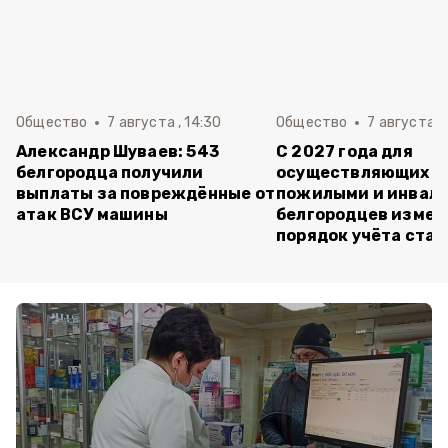
Общество
7 августа , 14:30
Общество
7 августа , 
Александр Шуваев: 543
С 2027 года для
белгородца получили
осуществляющих ух
выплаты за повреждённые от
пожилыми и инвал
атак ВСУ машины
белгородцев измен
порядок учёта ста