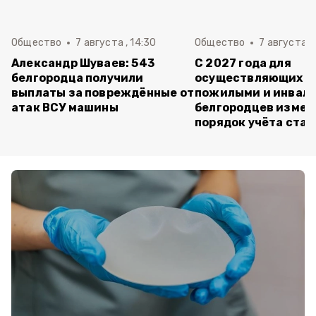
Общество
7 августа , 14:30
Общество
7 августа , 
Александр Шуваев: 543
С 2027 года для
белгородца получили
осуществляющих ух
выплаты за повреждённые от
пожилыми и инвал
атак ВСУ машины
белгородцев измен
порядок учёта ста