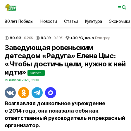
80 лет Победы
Новости
Статьи
Культура
Экономика
80.93
93.19
+
30
°С,
ясно
-0.20
$
-0.39
€
Белгород
Заведующая ровеньским
детсадом «Радуга» Елена Цыс:
«Чтобы достичь цели, нужно к ней
идти»
Новость
15 января 2021, 15:30
Возглавляя дошкольное учреждение
с 2014 года, она показала себя как
ответственный руководитель и прекрасный
организатор.