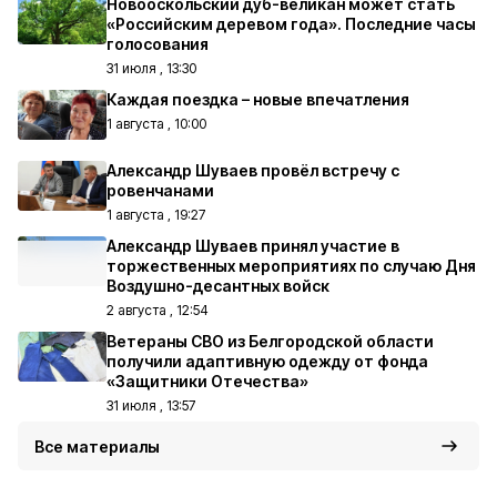
Новооскольский дуб-великан может стать
«Российским деревом года». Последние часы
голосования
31 июля , 13:30
Каждая поездка – новые впечатления
1 августа , 10:00
Александр Шуваев провёл встречу с
ровенчанами
1 августа , 19:27
Александр Шуваев принял участие в
торжественных мероприятиях по случаю Дня
Воздушно-десантных войск
2 августа , 12:54
Ветераны СВО из Белгородской области
получили адаптивную одежду от фонда
«Защитники Отечества»
31 июля , 13:57
Все материалы