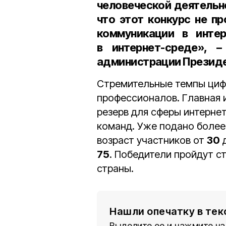
человеческой деятельно
что этот конкурс не п
коммуникации в инте
в интернет-среде», 
администрации Президе
Стремительные темпы циф
профессионалов. Главная 
резерв для сферы интерне
команд. Уже подано боле
возраст участников от
30
75
. Победители пройдут с
страны.
Нашли опечатку в тек
Выделите ее и нажмите на