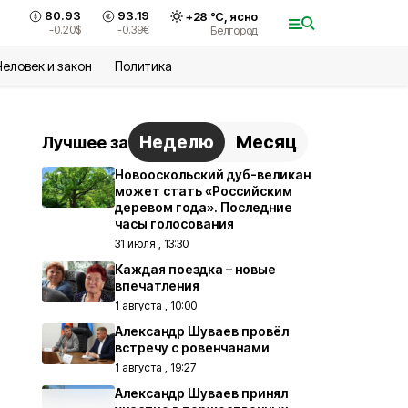
80.93
93.19
+
28
°С,
ясно
-0.20
$
-0.39
€
Белгород
Человек и закон
Политика
Неделю
Месяц
Лучшее за
Новооскольский дуб-великан
может стать «Российским
деревом года». Последние
часы голосования
31 июля , 13:30
Каждая поездка – новые
впечатления
1 августа , 10:00
Александр Шуваев провёл
встречу с ровенчанами
1 августа , 19:27
Александр Шуваев принял