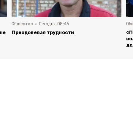
Общество
Сегодня, 08:46
Об
 не
Преодолевая трудности
«П
во
де