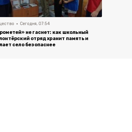
щество
Сегодня, 07:54
рометей» не гаснет: как школьный
лонтёрский отряд хранит память и
лает село безопаснее