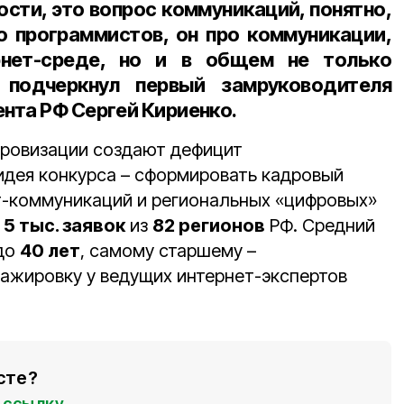
сти, это вопрос коммуникаций, понятно,
ро программистов, он про коммуникации,
рнет-среде, но и в общем не только
– подчеркнул
первый замруководителя
нта РФ Сергей Кириенко
.
ровизации создают дефицит
идея конкурса – сформировать кадровый
т-коммуникаций и региональных «цифровых»
е
5 тыс. заявок
из
82 регионов
РФ. Средний
до
40 лет
, самому старшему –
тажировку у ведущих интернет-экспертов
сте?
ссылку