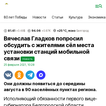
80 лет Победы
Новости
Статьи
Культура
Экономика
81.41
94.06
+
25
°С,
ясно
+0.48
$
+0.87
€
Белгород
Вячеслав Гладков попросил
обсудить с жителями сёл места
установки станций мобильной
связи
Новость
25 февраля 2021, 10:28
Они должны появиться до середины
августа в 90 населённых пунктах региона.
Исполняющий обязанности первого вице-
губернатора Белгородской области