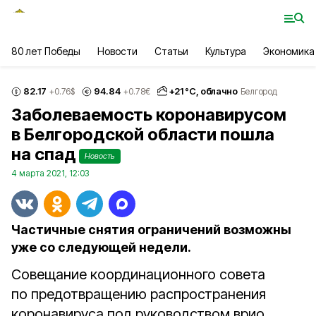
80 лет Победы
Новости
Статьи
Культура
Экономика
82.17
94.84
+
21
°С,
облачно
+0.76
$
+0.78
€
Белгород
Заболеваемость коронавирусом
в Белгородской области пошла
на спад
Новость
4 марта 2021, 12:03
Частичные снятия ограничений возможны
уже со следующей недели.
Совещание координационного совета
по предотвращению распространения
коронавируса под руководством врио