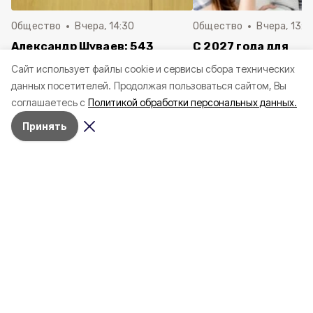
Общество
Вчера, 14:30
Общество
Вчера, 13:4
Александр Шуваев: 543
С 2027 года для
белгородца получили
осуществляющих ух
Cайт использует файлы cookie и сервисы сбора технических
выплаты за повреждённые от
пожилыми и инвал
данных посетителей.
Продолжая пользоваться сайтом, Вы
атак ВСУ машины
белгородцев измен
соглашаетесь с
Политикой обработки персональных данных.
порядок учёта ста
Принять
Всего из внебюджетного фонда направили
более 50 млн рублей.
Врио губернатора
Александр Шуваев
сообщил, что
543 белгородца
получили
выплаты за повреждённые от атак ВСУ
машины. Компенсации были перечислены