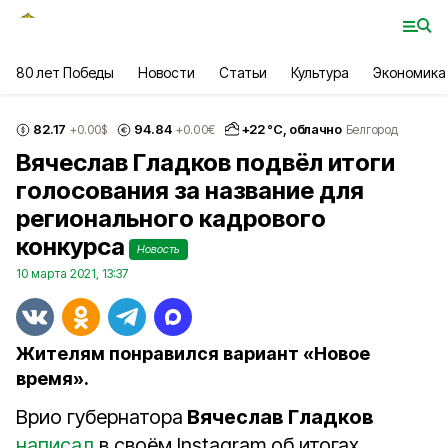
80 лет Победы
Новости
Статьи
Культура
Экономика
82.17
94.84
+
22
°С,
облачно
+0.00
$
+0.00
€
Белгород
Вячеслав Гладков подвёл итоги
голосования за название для
регионального кадрового
конкурса
Новость
10 марта 2021, 13:37
Жителям понравился вариант «Новое
время».
Врио губернатора
Вячеслав Гладков
написал
в своём Instagram об итогах