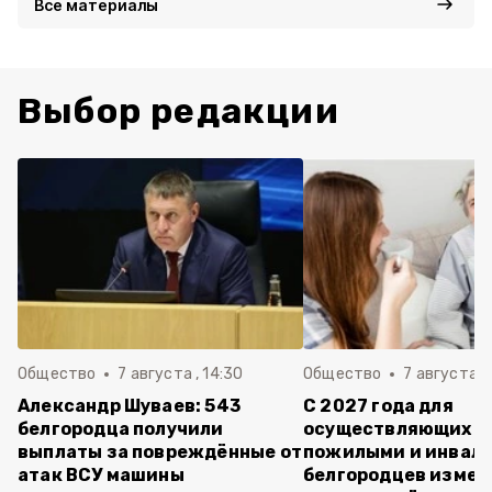
Все материалы
Выбор редакции
Общество
7 августа , 14:30
Общество
7 августа , 
Александр Шуваев: 543
С 2027 года для
белгородца получили
осуществляющих ух
выплаты за повреждённые от
пожилыми и инвал
атак ВСУ машины
белгородцев измен