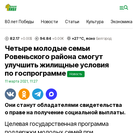
80 лет Победы
Новости
Статьи
Культура
Экономика
82.17
94.84
+
27
°С,
ясно
+0.00
$
+0.00
€
Белгород
Четыре молодые семьи
Ровеньского района смогут
улучшить жилищные условия
по госпрограмме
Новость
11 марта 2021, 11:27
Они станут обладателями свидетельства
о праве на получение социальной выплаты.
Целевая государственная программа
поддержки молодых семей при