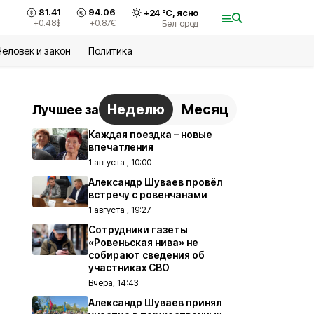
81.41
94.06
+
24
°С,
ясно
+0.48
$
+0.87
€
Белгород
Человек и закон
Политика
Неделю
Месяц
Лучшее за
Каждая поездка – новые
впечатления
1 августа , 10:00
Александр Шуваев провёл
встречу с ровенчанами
1 августа , 19:27
Сотрудники газеты
«Ровеньская нива» не
собирают сведения об
участниках СВО
Вчера, 14:43
Александр Шуваев принял