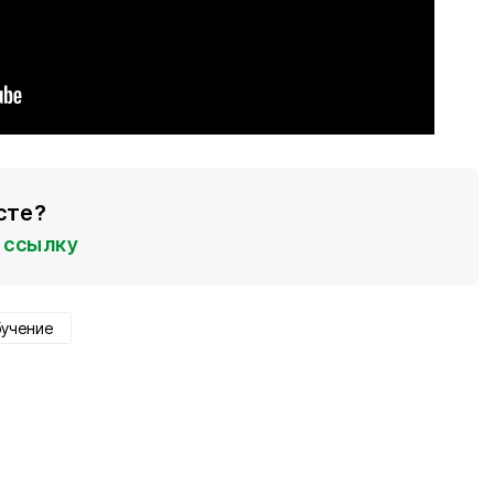
сте?
ссылку
бучение