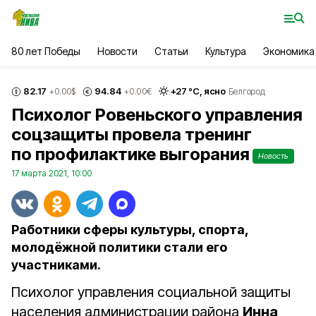
80 лет Победы
Новости
Статьи
Культура
Экономика
82.17
94.84
+
27
°С,
ясно
+0.00
$
+0.00
€
Белгород
Психолог Ровеньского управления
соцзащиты провела тренинг
по профилактике выгорания
Новость
17 марта 2021, 10:00
Работники сферы культуры, спорта,
молодёжной политики стали его
участниками.
Психолог управления социальной защиты
населения администрации района
Инна