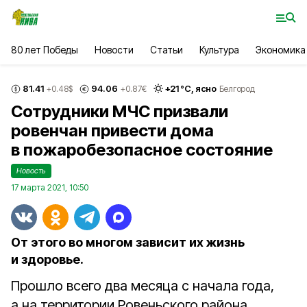
80 лет Победы
Новости
Статьи
Культура
Экономика
81.41
94.06
+
21
°С,
ясно
+0.48
$
+0.87
€
Белгород
Сотрудники МЧС призвали
ровенчан привести дома
в пожаробезопасное состояние
Новость
17 марта 2021, 10:50
От этого во многом зависит их жизнь
и здоровье.
Прошло всего два месяца с начала года,
а на территории Ровеньского района