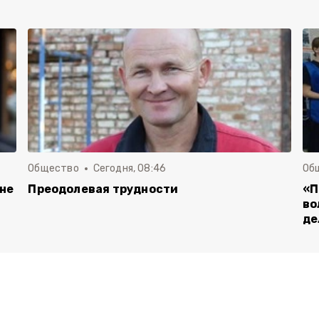
Общество
Сегодня, 08:46
Об
 не
Преодолевая трудности
«П
во
де