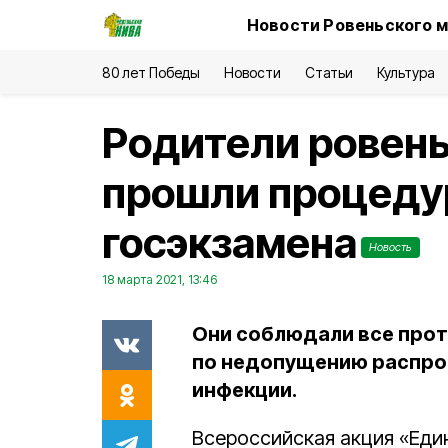
Новости Ровеньского м
80 лет Победы
Новости
Статьи
Культура
Родители ровен
прошли процеду
госэкзамена
Новость
18 марта 2021, 13:46
Они соблюдали все про
по недопущению распро
инфекции.
Всероссийская акция «Еди