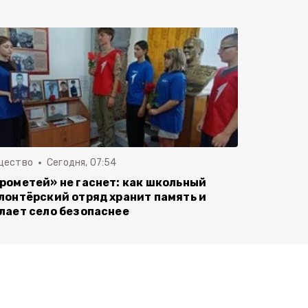
щество
Сегодня, 07:54
рометей» не гаснет: как школьный
лонтёрский отряд хранит память и
лает село безопаснее