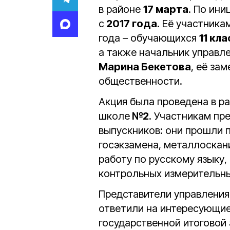
в районе
17 марта
. По ин
с
2017 года
. Её участник
года – обучающихся
11 кл
а также начальник управл
Марина Бекетова
, её за
общественности.
Акция была проведена в ра
школе
№2
. Участникам пр
выпускников: они прошли 
госэкзамена, металлоскан
работу по русскому языку
контрольных измерительны
Представители управления
ответили на интересующие
государственной итоговой