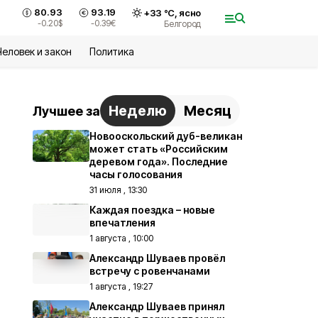
80.93
93.19
+
33
°С,
ясно
-0.20
$
-0.39
€
Белгород
Человек и закон
Политика
Неделю
Месяц
Лучшее за
Новооскольский дуб-великан
может стать «Российским
деревом года». Последние
часы голосования
31 июля , 13:30
Каждая поездка – новые
впечатления
1 августа , 10:00
Александр Шуваев провёл
встречу с ровенчанами
1 августа , 19:27
Александр Шуваев принял