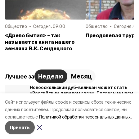
Общество
Сегодня, 09:00
Общество
Сегодня, 08
«Древо бытия» – так
Преодолевая трудн
называется книга нашего
земляка В.К. Сендецкого
Неделю
Месяц
Лучшее за
Новооскольский дуб-великан может стать
«Российским деревом года». Последние часы
голосования
Cайт использует файлы cookie и сервисы сбора технических
31 июля , 13:30
данных посетителей.
Продолжая пользоваться сайтом, Вы
Каждая поездка – новые впечатления
соглашаетесь с
Политикой обработки персональных данных.
1 августа , 10:00
Принять
Александр Шуваев провёл встречу с