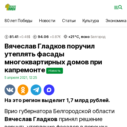
80 лет Победы
Новости
Статьи
Культура
Экономика
81.41
94.06
+
21
°С,
ясно
+0.48
$
+0.87
€
Белгород
Вячеслав Гладков поручил
утеплять фасады
многоквартирных домов при
капремонте
Новость
5 апреля 2021, 12:25
На это регион выделит 1,7 млрд рублей.
Врио губернатора Белгородской области
Вячеслав Гладков
принял решение