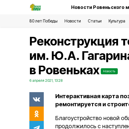
Новости Ровеньского м
80 лет Победы
Новости
Статьи
Культура
Реконструкция т
им. Ю.А. Гагари
в Ровеньках
Новость
6 апреля 2021, 13:28
Интерактивная карта по
ремонтируется и строитс
Благоустройство новой об
продолжилось с наступлени