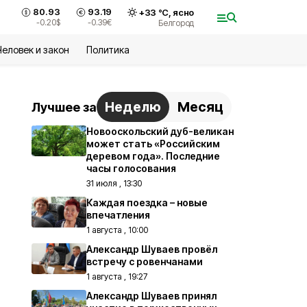
80.93
93.19
+
33
°С,
ясно
-0.20
$
-0.39
€
Белгород
Человек и закон
Политика
Неделю
Месяц
Лучшее за
Новооскольский дуб-великан
может стать «Российским
деревом года». Последние
часы голосования
31 июля , 13:30
Каждая поездка – новые
впечатления
1 августа , 10:00
Александр Шуваев провёл
встречу с ровенчанами
1 августа , 19:27
Александр Шуваев принял