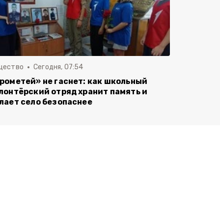
щество
Сегодня, 07:54
рометей» не гаснет: как школьный
лонтёрский отряд хранит память и
лает село безопаснее