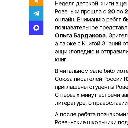
Неделя детской книги в ц
Ровеньки прошла с
20
по
2
онлайн. Вниманию ребят б
познавательное представл
Ольга Бардакова
. Зрите
а также с Книгой Знаний о
энциклопедию и отправили
книг.
В читальном зале библиот
Союза писателей России
Ю
приглашены студенты Рове
С первых минут встречи за
литературе, о православии
А после ребята познакомил
Ровеньские школьники под