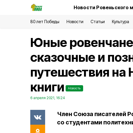
Новости Ровеньского м
80 лет Победы
Новости
Статьи
Культура
Юные ровенчане
сказочные и поз
путешествия на 
книги
Новость
6 апреля 2021, 16:24
Член Союза писателей Р
со студентами политехн