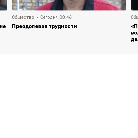
Общество
Сегодня, 08:46
Об
 не
Преодолевая трудности
«П
во
де