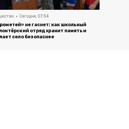
щество
Сегодня, 07:54
рометей» не гаснет: как школьный
лонтёрский отряд хранит память и
лает село безопаснее