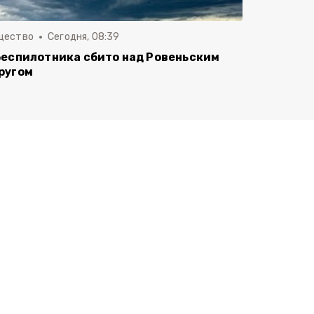
щество
Сегодня, 08:39
беспилотника сбито над Ровеньским
ругом