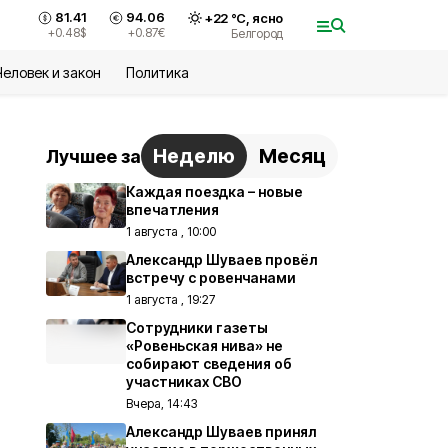
81.41
94.06
+
22
°С,
ясно
+0.48
$
+0.87
€
Белгород
Человек и закон
Политика
Неделю
Месяц
Лучшее за
Каждая поездка – новые
впечатления
1 августа , 10:00
Александр Шуваев провёл
встречу с ровенчанами
1 августа , 19:27
Сотрудники газеты
«Ровеньская нива» не
собирают сведения об
участниках СВО
Вчера, 14:43
Александр Шуваев принял