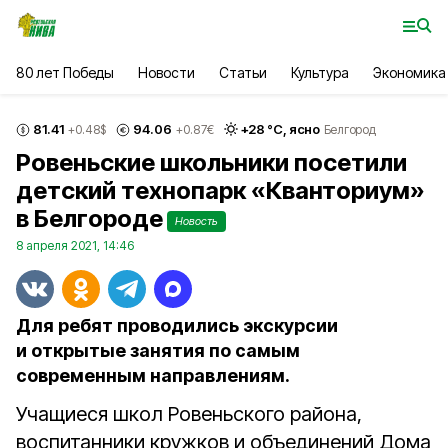
80 лет Победы
Новости
Статьи
Культура
Экономика
81.41
94.06
+
28
°С,
ясно
+0.48
$
+0.87
€
Белгород
Ровеньские школьники посетили
детский технопарк «Кванториум»
в Белгороде
Новость
8 апреля 2021, 14:46
Для ребят проводились экскурсии
и открытые занятия по самым
современным направлениям.
Учащиеся школ Ровеньского района,
воспитанники кружков и объединений Дома