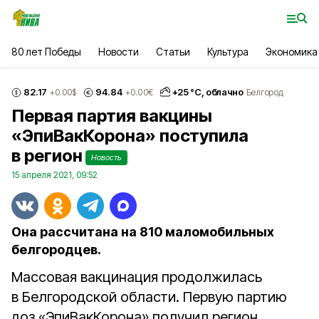
80 лет Победы
Новости
Статьи
Культура
Экономика
82.17
94.84
+
25
°С,
облачно
+0.00
$
+0.00
€
Белгород
Первая партия вакцины
«ЭпиВакКорона» поступила
в регион
Новость
15 апреля 2021, 09:52
Она рассчитана на 810 маломобильных
белгородцев.
Массовая вакцинация продолжилась
в Белгородской области. Первую партию
доз «ЭпиВакКорона» получил регион.