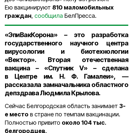
Ею вакцинируют
810 маломобильных
граждан
,
сообщила
БелПресса.
«ЭпиВакКорона» – это разработка
государственного научного центра
вирусологии и биотехнологии
«Вектор». Вторая отечественная
вакцина – «Спутник V» – сделана
в Центре им. Н. Ф. Гамалеи», —
рассказала
замначальника областного
депздрава Людмила Крылова
.
Сейчас Белгородская область занимает
3-
е место
в стране по темпам вакцинации.
Полностью привито
около 104 тыс.
белгородцев
.