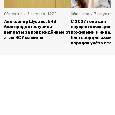
Общество
7 августа , 14:30
Общество
7 августа , 
Александр Шуваев: 543
С 2027 года для
белгородца получили
осуществляющих ух
выплаты за повреждённые от
пожилыми и инвал
атак ВСУ машины
белгородцев измен
порядок учёта ста