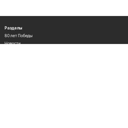
Разделы
80 лет Победы
Новости
Статьи
Культура
Экономика
Официально
Спорт
Общество
Газета
Политика
Человек и закон
О проекте