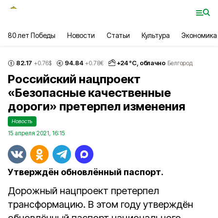
80 лет Победы
Новости
Статьи
Культура
Экономика
82.17
94.84
+
24
°С,
облачно
+0.76
$
+0.78
€
Белгород
Российский нацпроект
«Безопасные качественные
дороги» претерпел изменения
Новость
15 апреля 2021, 16:15
Утверждён обновлённый паспорт.
Дорожный нацпроект претерпел
трансформацию. В этом году утверждён