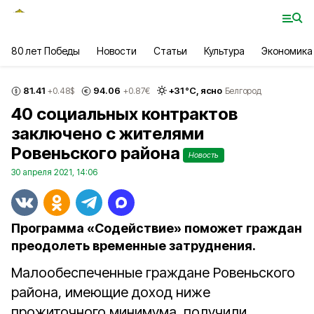
80 лет Победы
Новости
Статьи
Культура
Экономика
81.41
94.06
+
31
°С,
ясно
+0.48
$
+0.87
€
Белгород
40 социальных контрактов
заключено с жителями
Ровеньского района
Новость
30 апреля 2021, 14:06
Программа «Содействие» поможет граждан
преодолеть временные затруднения.
Малообеспеченные граждане Ровеньского
района, имеющие доход ниже
прожиточного минимума, получили