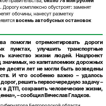
жбе правительства,
около 78 млн рублей
. Дорогу комплексно обустроят: заменят
репят обочины, нанесут разметку
оявятся
восемь автобусных остановок
ва помогли отремонтировать дороги
ых пунктах, улучшить транспортные
ть качество жизни людей. Нацпроект
д значимых, но капиталоемких дорожных
ее десяти лет не могли быть возведены
дств. И что особенно важно – удалось
 дорог, решить первоочередную задачу –
х в ДТП, сохранить человеческие жизни,
енна», – сообщил Вячеслав Гладков.
 губернатора Белгородской области