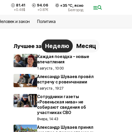
81.41
94.06
+
35
°С,
ясно
+0.48
$
+0.87
€
Белгород
Человек и закон
Политика
Неделю
Месяц
Лучшее за
Каждая поездка – новые
впечатления
1 августа , 10:00
Александр Шуваев провёл
встречу с ровенчанами
1 августа , 19:27
Сотрудники газеты
«Ровеньская нива» не
собирают сведения об
участниках СВО
Вчера, 14:43
Александр Шуваев принял