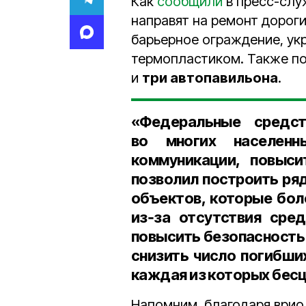
Как
сообщили
в пресс-слу
направят на ремонт дороги
барьерное ограждение, ук
термопластиком. Также п
и
три автопавильона
.
«Федеральные средст
во многих населенн
коммуникации, повыси
позволил построить ря
объектов, которые бол
из‑за отсутствия сре
повысить безопасность
снизить число погибши
каждая из которых бесц
Напомним, благодаря врио