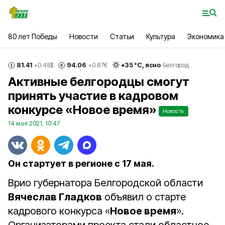
80 лет Победы
Новости
Статьи
Культура
Экономика
81.41
94.06
+
35
°С,
ясно
+0.48
$
+0.87
€
Белгород
Активные белгородцы смогут
принять участие в кадровом
конкурсе «Новое время»
Новость
14 мая 2021, 10:47
Он стартует в регионе с 17 мая.
Врио губернатора Белгородской области
Вячеслав Гладков
объявил о старте
кадрового конкурса «
Новое время
».